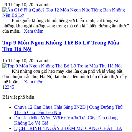
29 Tháng 10, 2025
admin
Phú Quốc không chỉ nổi tiếng với biển xanh, cát trắng và
những khu nghỉ dưỡng sang trọng mà còn là “thiên đường ẩm thực”
của miền...
Xem thêm
Top 9 Món Ngon Không Thể Bỏ Lỡ Trong Mùa
Thu Hà Nội
15 Tháng 10, 2025
admin
Khi những cơn gió heo may khẽ lùa qua phố và lá vàng bắt
đầu nhuộm sắc thu, Hà Nội lại khoác lên mình bản đồ ẩm thực đầy
mê hoặc....
Xem thêm
1
2
3
4
5
Bài viết phổ biến
Chuva 12 Can Chua Thìa Sảng 3N2Đ | Cung Đường Thử
Thách Cho Dân Leo Núi
Du Lịch Miệt Vườn Với 6+ Vườn Trái Cây Tiền Giang
Không Lo Về Giá
LỊCH TRÌNH 4 NGÀY 3 ĐÊM MÙ CANG CHẢI - TÀ