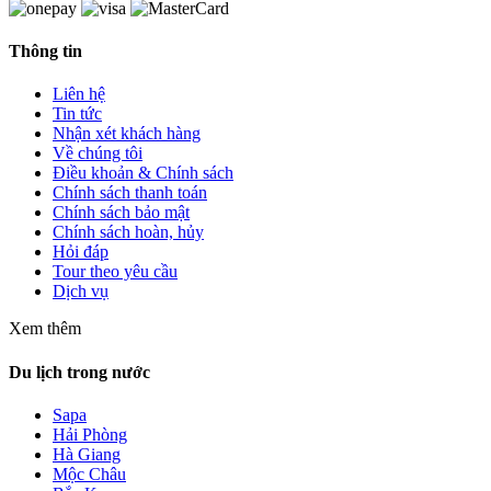
Thông tin
Liên hệ
Tin tức
Nhận xét khách hàng
Về chúng tôi
Điều khoản & Chính sách
Chính sách thanh toán
Chính sách bảo mật
Chính sách hoàn, hủy
Hỏi đáp
Tour theo yêu cầu
Dịch vụ
Xem thêm
Du lịch trong nước
Sapa
Hải Phòng
Hà Giang
Mộc Châu