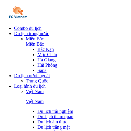
Combo du lịch
Du lịch trong nước
Miền Bắc
Miền Bắc
Bắc Kạn
Mộc Châu
Hà Giang
Hải Phòng
Sapa
Du lịch nước ngoài
Trung Quốc
Loại hình du lịch
Việt Nam
Việt Nam
Du lịch trải nghiệm
Du Lịch tham quan
Du lịch ẩm thực
Du lịch trăng mật