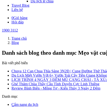
Du lịch lễ chùa
Travel Blog
Liên hệ
0
Giỏ hàng
Hỏi đáp
1900 3112
Trang chủ
Blog
Danh sách blog theo danh mục Mẹo vặt cuộ
Bài viết phổ biến
Chuva 12 Can Chua Thìa Sảng 3N2Đ | Cung Đường Thử Thá
Du Lịch Miệt Vườn Với 6+ Vườn Trái Cây Tiền Giang Không
LỊCH TRÌNH 4 NGÀY 3 ĐÊM MÙ CANG CHẢI - TÀ XÙ
Ghé Thăm Chùa Thầy Cầu Tình Duyên Cực Linh Thiêng
Review Bình Biên - Mông Tự - Kiến Thủy 3 Ngày 2 Đêm
Danh mục
Cẩm nang du lịch