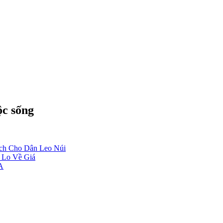
c sống
ch Cho Dân Leo Núi
 Lo Về Giá
A