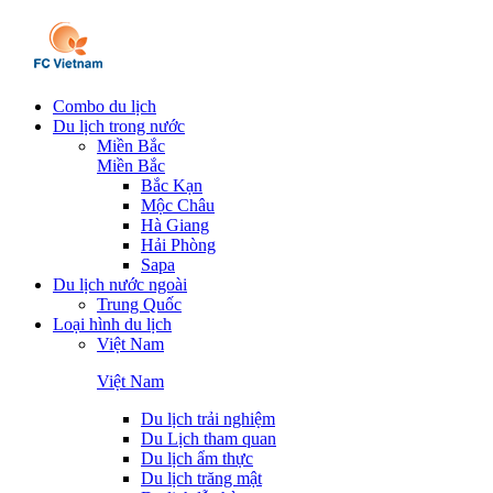
Combo du lịch
Du lịch trong nước
Miền Bắc
Miền Bắc
Bắc Kạn
Mộc Châu
Hà Giang
Hải Phòng
Sapa
Du lịch nước ngoài
Trung Quốc
Loại hình du lịch
Việt Nam
Việt Nam
Du lịch trải nghiệm
Du Lịch tham quan
Du lịch ẩm thực
Du lịch trăng mật