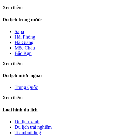
Xem thêm
Du lịch trong nước
Sapa
Hải Phòng
Hà Giang
Mộc Châu
Bắc Kạn
Xem thêm
Du lịch nước ngoài
Trung Quốc
Xem thêm
Loại hình du lịch
Du lịch xanh
Du lịch trải nghiệm
Teambuilding