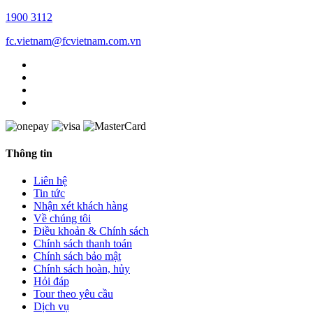
1900 3112
fc.vietnam@fcvietnam.com.vn
Thông tin
Liên hệ
Tin tức
Nhận xét khách hàng
Về chúng tôi
Điều khoản & Chính sách
Chính sách thanh toán
Chính sách bảo mật
Chính sách hoàn, hủy
Hỏi đáp
Tour theo yêu cầu
Dịch vụ