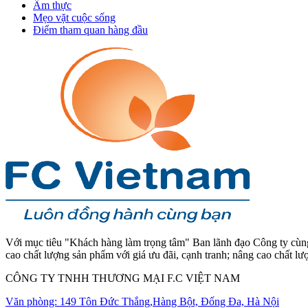
Ẩm thực
Mẹo vặt cuộc sống
Điểm tham quan hàng đầu
Với mục tiêu "Khách hàng làm trọng tâm" Ban lãnh đạo Công ty cùng 
cao chất lượng sản phẩm với giá ưu đãi, cạnh tranh; nâng cao chất l
CÔNG TY TNHH THƯƠNG MẠI F.C VIỆT NAM
Văn phòng: 149 Tôn Đức Thắng,Hàng Bột, Đống Đa, Hà Nội