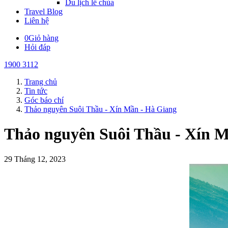
Du lịch lễ chùa
Travel Blog
Liên hệ
0
Giỏ hàng
Hỏi đáp
1900 3112
Trang chủ
Tin tức
Góc báo chí
Thảo nguyên Suôi Thầu - Xín Mần - Hà Giang
Thảo nguyên Suôi Thầu - Xín M
29 Tháng 12, 2023