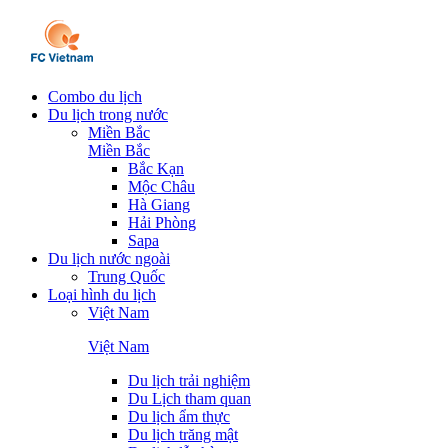
Combo du lịch
Du lịch trong nước
Miền Bắc
Miền Bắc
Bắc Kạn
Mộc Châu
Hà Giang
Hải Phòng
Sapa
Du lịch nước ngoài
Trung Quốc
Loại hình du lịch
Việt Nam
Việt Nam
Du lịch trải nghiệm
Du Lịch tham quan
Du lịch ẩm thực
Du lịch trăng mật