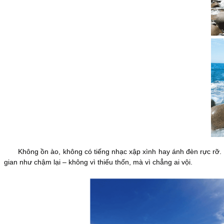
Không ồn ào, không có tiếng nhạc xập xình hay ánh đèn rực rỡ. Chỉ
gian như chậm lại – không vì thiếu thốn, mà vì chẳng ai vội.