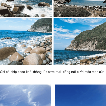
 có nhịp chèo khẽ khàng lúc sớm mai, tiếng nói cười mộc mạc của ngư