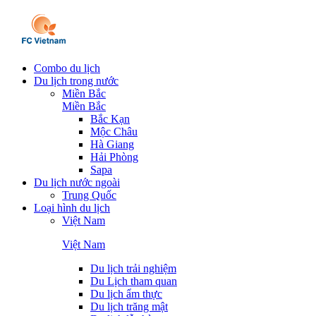
Combo du lịch
Du lịch trong nước
Miền Bắc
Miền Bắc
Bắc Kạn
Mộc Châu
Hà Giang
Hải Phòng
Sapa
Du lịch nước ngoài
Trung Quốc
Loại hình du lịch
Việt Nam
Việt Nam
Du lịch trải nghiệm
Du Lịch tham quan
Du lịch ẩm thực
Du lịch trăng mật