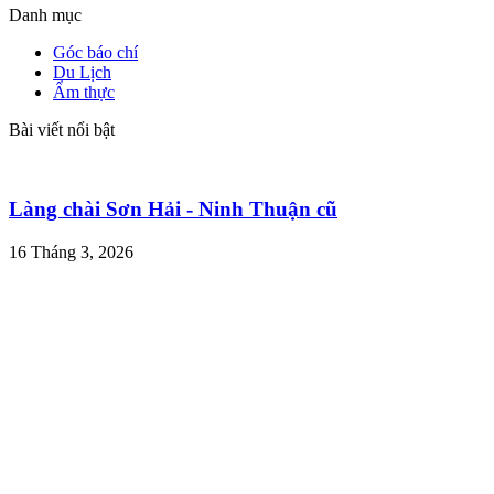
Danh mục
Góc báo chí
Du Lịch
Ẩm thực
Bài viết nổi bật
Làng chài Sơn Hải - Ninh Thuận cũ
16 Tháng 3, 2026
[Ninh Thuận: Cung đường biển Ninh Thuận]
16 Tháng 3, 2026
Chạng vạng mùa hoa Sơn Trà (hoa táo mèo) trên
nóc nhà A Vạng