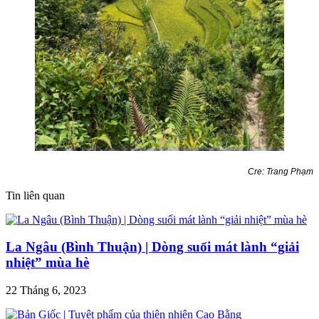
Cre: Trang Phạm
Tin liên quan
La Ngâu (Bình Thuận) | Dòng suối mát lành “giải
nhiệt” mùa hè
22 Tháng 6, 2023