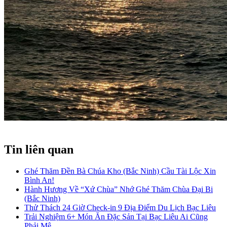
Tin liên quan
Ghé Thăm Đền Bà Chúa Kho (Bắc Ninh) Cầu Tài Lộc Xin
Bình An!
Hành Hương Về “Xứ Chùa” Nhớ Ghé Thăm Chùa Đại Bi
(Bắc Ninh)
Thử Thách 24 Giờ Check-in 9 Địa Điểm Du Lịch Bạc Liêu
Trải Nghiệm 6+ Món Ăn Đặc Sản Tại Bạc Liêu Ai Cũng
Phải Mê