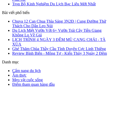
Trọn Bộ Kinh Nghiệm Du Lịch Bạc Liêu Mới Nhất
Bài viết phổ biến
Chuva 12 Can Chua Thìa Sảng 3N2Đ | Cung Đường Thử
Thách Cho Dân Leo Núi
Du Lịch Miệt Vườn Với 6+ Vườn Trái Cây Tiền Giang
Không Lo Về Giá
LỊCH TRÌNH 4 NGÀY 3 ĐÊM MÙ CANG CHẢI - TÀ
XÙA
Ghé Thăm Chùa Thầy Cầu Tình Duyên Cực Linh Thiêng
Review Bình Biên - Mông Tự - Kiến Thủy 3 Ngày 2 Đêm
Danh mục
Cẩm nang du lịch
Ẩm thực
Mẹo vặt cuộc sống
Điểm tham quan hàng đầu