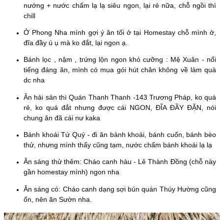
nướng + nước chấm lạ lạ siêu ngon, lại rẻ nữa, chỗ ngồi thì
chill
Ở Phong Nha mình gợi ý ăn tối ở tại Homestay chỗ mình ở,
đĩa đầy ú ụ mà ko đắt, lại ngon ạ.
Bánh lọc , nậm , trứng lộn ngon khó cưỡng : Mệ Xuân - nổi
tiếng đáng ăn, mình có mua gói hút chân không về làm quà
dc nha
Ăn hải sản thì Quán Thanh Thanh -143 Trương Pháp, ko quá
rẻ, ko quá đắt nhưng được cái NGON, ĐĨA ĐẦY ĐẶN, nói
chung ăn đã cái nư kaka
Bánh khoái Tứ Quý - đi ăn bánh khoái, bánh cuốn, bánh bèo
thử, nhưng mình thấy cũng tạm, nước chấm bánh khoái lạ lạ
Ăn sáng thử thêm: Cháo canh hàu - Lê Thành Đồng (chỗ này
gần homestay mình) ngon nha
Ăn sáng có: Cháo canh dạng sợi bún quán Thúy Hường cũng
ổn, nên ăn Sườn nha.