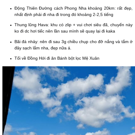
Động Thiên Đường cách Phong Nha khoảng 20km: rất đẹp,
nhất định phải đi nha đi trong đó khoảng 2-2,5 tiếng
Thung lũng Hava: khu có zlip + vui chơi siêu đã, chuyến này
ko đi dc hơi tiếc nên lần sau mình sẽ quay lại đi kaka
Bãi đá nhảy: nên đi sau 3g chiều chụp cho đỡ nắng và tắm ở
đây sạch lắm nha, đẹp nữa á.
Tối về Đồng Hới đi ăn Bánh bột lọc Mệ Xuân