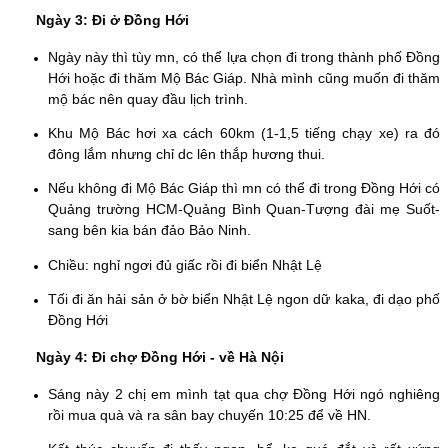
Ngày 3: Đi ở Đồng Hới
Ngày này thì tùy mn, có thể lựa chọn đi trong thành phố Đồng
Hới hoặc đi thăm Mộ Bác Giáp. Nhà mình cũng muốn đi thăm
mộ bác nên quay đầu lịch trình.
Khu Mộ Bác hơi xa cách 60km (1-1,5 tiếng chạy xe) ra đó
đông lắm nhưng chỉ dc lên thắp hương thui.
Nếu không đi Mộ Bác Giáp thì mn có thể đi trong Đồng Hới có
Quảng trường HCM-Quảng Bình Quan-Tượng đài mẹ Suốt-
sang bên kia bán đảo Bảo Ninh.
Chiều: nghỉ ngơi đủ giấc rồi đi biển Nhật Lệ
Tối đi ăn hải sản ở bờ biển Nhật Lệ ngon dữ kaka, đi dạo phố
Đồng Hới
Ngày 4: Đi chợ Đồng Hới - về Hà Nội
Sáng này 2 chị em mình tạt qua chợ Đồng Hới ngó nghiêng
rồi mua quà và ra sân bay chuyến 10:25 để về HN.