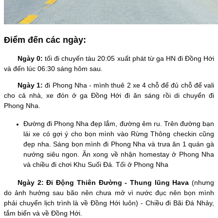
Điểm đến các ngày:
Ngày 0:
tối đi chuyến tàu 20:05 xuất phát từ ga HN đi Đồng Hới
và đến lúc 06:30 sáng hôm sau.
Ngày 1:
đi Phong Nha - mình thuê 2 xe 4 chỗ để đủ chỗ để vali
cho cả nhà, xe đón ở ga Đồng Hới đi ăn sáng rồi di chuyển đi
Phong Nha.
Đường đi Phong Nha đẹp lắm, đường êm ru. Trên đường bạn
lái xe có gợi ý cho bọn mình vào Rừng Thông checkin cũng
đẹp nha. Sáng bọn mình đi Phong Nha và trưa ăn 1 quán gà
nướng siêu ngon. Ăn xong về nhận homestay ở Phong Nha
và chiều đi chơi Khu Suối Đá. Tối ở Phong Nha
Ngày 2:
Đi Động Thiên Đường - Thung lũng Hava
(nhưng
do ảnh hưởng sau bão nên chưa mở vì nước đục nên bọn mình
phải chuyển lịch trình là về Đồng Hới luôn) - Chiều đi Bãi Đá Nhảy,
tắm biển và về Đồng Hới.