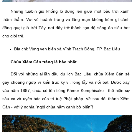
Những tuabin gió khổng lồ dựng lên giữa một bầu trời xanh
thăm thẳm. Với vẻ hoành tráng và lãng mạn không kém gì cánh
đồng quạt gió trời Tây, nơi đây trở thành tọa độ sống ảo siêu hot
cho giới trẻ.
Địa chỉ: Vùng ven biển xã Vĩnh Trạch Đông, TP. Bạc Liêu
Chùa Xiêm Cán tráng lệ bậc nhất
Đối với những ai lần đầu du lịch Bạc Liêu, chùa Xiêm Cán sẽ
gây choáng ngợp vì kiến trúc kỳ vĩ, lộng lẫy và nổi bật. Được xây
vào năm 1887, chùa có tên tiếng Khmer Komphisako - thể hiện sự
sâu xa và uyên bác của trí tuệ Phật pháp. Về sau đổi thành Xiêm
Cán - với ý nghĩa “ngôi chùa nằm cạnh bờ biển”!