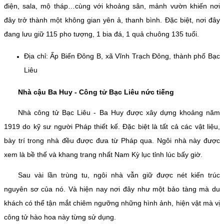
điện, sala, mộ tháp…cùng với khoảng sân, mảnh vườn khiến nơi
đây trở thành một không gian yên ả, thanh bình. Đặc biệt, nơi đây
đang lưu giữ 115 pho tượng, 1 bia đá, 1 quả chuông 135 tuổi.
Địa chỉ: Ấp Biển Đông B, xã Vĩnh Trạch Đông, thành phố Bạc
Liêu
Nhà cậu Ba Huy - Công tử Bạc Liêu nức tiếng
Nhà công tử Bạc Liêu - Ba Huy được xây dựng khoảng năm
1919 do kỹ sư người Pháp thiết kế. Đặc biệt là tất cả các vật liệu,
bày trí trong nhà đều được đưa từ Pháp qua. Ngôi nhà này được
xem là bề thế và khang trang nhất Nam Kỳ lục tỉnh lúc bấy giờ.
Sau vài lần trùng tu, ngôi nhà vẫn giữ được nét kiến trúc
nguyên sơ của nó. Và hiện nay nơi đây như một bảo tàng mà du
khách có thể tận mắt chiêm ngưỡng những hình ảnh, hiện vật mà vị
công tử hào hoa này từng sử dụng.