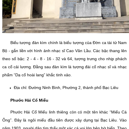
Biểu tượng đàn kìm chính là biểu tượng của Đờn ca tài tử Nam
Bộ - gắn liền với hình ảnh nhạc sĩ Cao Văn Lầu. Các bậc thang lên
theo số bậc: 2 - 4 - 8 - 16 - 32 và 64, tượng trưng cho nhịp phách
ca cổ cải lương. Đằng sau đàn kìm là tượng đài cố nhạc sĩ và nhạc
phẩm “Dạ cổ hoài lang” khắc tinh xảo.
Địa chỉ: Đường Ninh Bình, Phường 2, thành phố Bạc Liêu
Phước Hải Cổ Miếu
Phước Hải Cổ Miếu linh thiêng còn có một tên khác “Miếu Cá
Ông”. Đây là ngôi miếu đầu tiên được xây dựng tại Bạc Liêu. Vào
năm 1903, người dân tìm thấy một xác cá voi lớn bên bờ biển. Theo