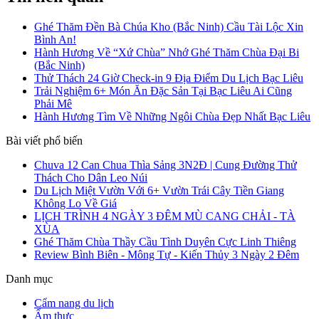
Ghé Thăm Đền Bà Chúa Kho (Bắc Ninh) Cầu Tài Lộc Xin
Bình An!
Hành Hương Về “Xứ Chùa” Nhớ Ghé Thăm Chùa Đại Bi
(Bắc Ninh)
Thử Thách 24 Giờ Check-in 9 Địa Điểm Du Lịch Bạc Liêu
Trải Nghiệm 6+ Món Ăn Đặc Sản Tại Bạc Liêu Ai Cũng
Phải Mê
Hành Hương Tìm Về Những Ngôi Chùa Đẹp Nhất Bạc Liêu
Bài viết phổ biến
Chuva 12 Can Chua Thìa Sảng 3N2Đ | Cung Đường Thử
Thách Cho Dân Leo Núi
Du Lịch Miệt Vườn Với 6+ Vườn Trái Cây Tiền Giang
Không Lo Về Giá
LỊCH TRÌNH 4 NGÀY 3 ĐÊM MÙ CANG CHẢI - TÀ
XÙA
Ghé Thăm Chùa Thầy Cầu Tình Duyên Cực Linh Thiêng
Review Bình Biên - Mông Tự - Kiến Thủy 3 Ngày 2 Đêm
Danh mục
Cẩm nang du lịch
Ẩm thực