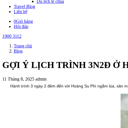
Du lịch lễ chùa
Travel Blog
Liên hệ
0
Giỏ hàng
Hỏi đáp
1900 3112
Trang chủ
Blog
GỢI Ý LỊCH TRÌNH 3N2Đ Ở
11 Tháng 8, 2025
admin
Hành trình 3 ngày 2 đêm đến với Hoàng Su Phì ngắm lúa, săn mây 