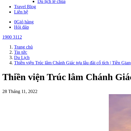
Du lịch lễ chùa
Travel Blog
Liên hệ
0
Giỏ hàng
Hỏi đáp
1900 3112
Trang chủ
Tin tức
Du Lịch
Thiền viện Trúc lâm Chánh Giác tựa lâu đài cổ tích | Tiền Gian
Thiền viện Trúc lâm Chánh Giác 
28 Tháng 11, 2022