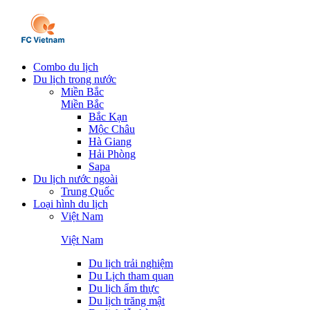
Combo du lịch
Du lịch trong nước
Miền Bắc
Miền Bắc
Bắc Kạn
Mộc Châu
Hà Giang
Hải Phòng
Sapa
Du lịch nước ngoài
Trung Quốc
Loại hình du lịch
Việt Nam
Việt Nam
Du lịch trải nghiệm
Du Lịch tham quan
Du lịch ẩm thực
Du lịch trăng mật