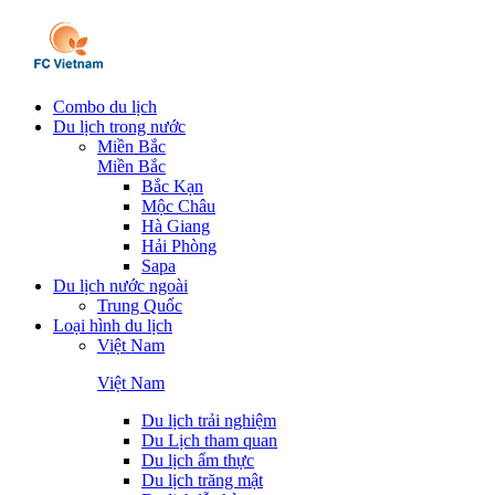
Combo du lịch
Du lịch trong nước
Miền Bắc
Miền Bắc
Bắc Kạn
Mộc Châu
Hà Giang
Hải Phòng
Sapa
Du lịch nước ngoài
Trung Quốc
Loại hình du lịch
Việt Nam
Việt Nam
Du lịch trải nghiệm
Du Lịch tham quan
Du lịch ẩm thực
Du lịch trăng mật