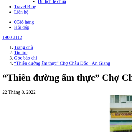
Du lịch lễ chùa
Travel Blog
Liên hệ
0
Giỏ hàng
Hỏi đáp
1900 3112
Trang chủ
Tin tức
Góc báo chí
“Thiên đường ẩm thực” Chợ Châu Đốc - An Giang
“Thiên đường ẩm thực” Chợ Ch
22 Tháng 8, 2022