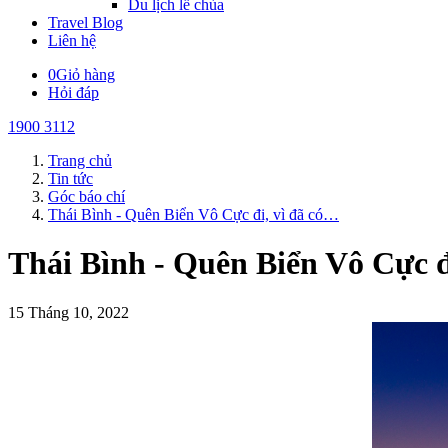
Du lịch lễ chùa
Travel Blog
Liên hệ
0
Giỏ hàng
Hỏi đáp
1900 3112
Trang chủ
Tin tức
Góc báo chí
Thái Bình - Quên Biển Vô Cực đi, vì đã có…
Thái Bình - Quên Biển Vô Cực đ
15 Tháng 10, 2022