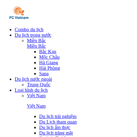
Combo du lịch
Du lịch trong nước
Miền Bắc
Miền Bắc
Bắc Kạn
Mộc Châu
Hà Giang
Hải Phòng
Sapa
Du lịch nước ngoài
Trung Quốc
Loại hình du lịch
Việt Nam
Việt Nam
Du lịch trải nghiệm
Du Lịch tham quan
Du lịch ẩm thực
Du lịch trăng mật