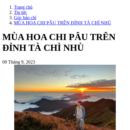
Trang chủ
Tin tức
Góc báo chí
MÙA HOA CHI PÂU TRÊN ĐỈNH TÀ CHÌ NHÙ
MÙA HOA CHI PÂU TRÊN
ĐỈNH TÀ CHÌ NHÙ
09 Tháng 9, 2023