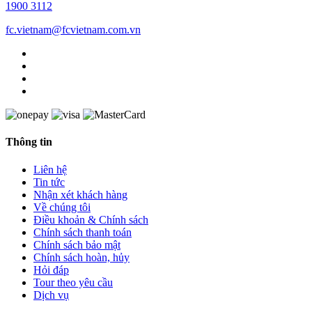
1900 3112
fc.vietnam@fcvietnam.com.vn
Thông tin
Liên hệ
Tin tức
Nhận xét khách hàng
Về chúng tôi
Điều khoản & Chính sách
Chính sách thanh toán
Chính sách bảo mật
Chính sách hoàn, hủy
Hỏi đáp
Tour theo yêu cầu
Dịch vụ