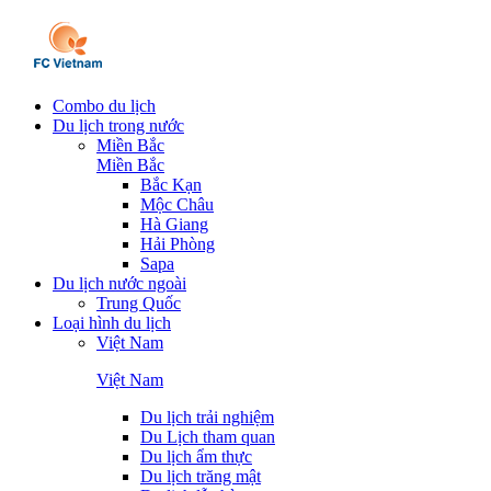
Combo du lịch
Du lịch trong nước
Miền Bắc
Miền Bắc
Bắc Kạn
Mộc Châu
Hà Giang
Hải Phòng
Sapa
Du lịch nước ngoài
Trung Quốc
Loại hình du lịch
Việt Nam
Việt Nam
Du lịch trải nghiệm
Du Lịch tham quan
Du lịch ẩm thực
Du lịch trăng mật