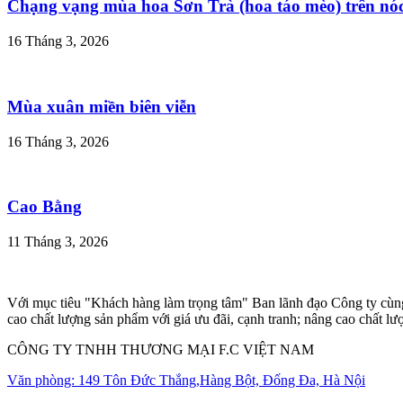
Chạng vạng mùa hoa Sơn Trà (hoa táo mèo) trên nó
16 Tháng 3, 2026
Mùa xuân miền biên viễn
16 Tháng 3, 2026
Cao Bằng
11 Tháng 3, 2026
Với mục tiêu "Khách hàng làm trọng tâm" Ban lãnh đạo Công ty cùng 
cao chất lượng sản phẩm với giá ưu đãi, cạnh tranh; nâng cao chất l
CÔNG TY TNHH THƯƠNG MẠI F.C VIỆT NAM
Văn phòng: 149 Tôn Đức Thắng,Hàng Bột, Đống Đa, Hà Nội