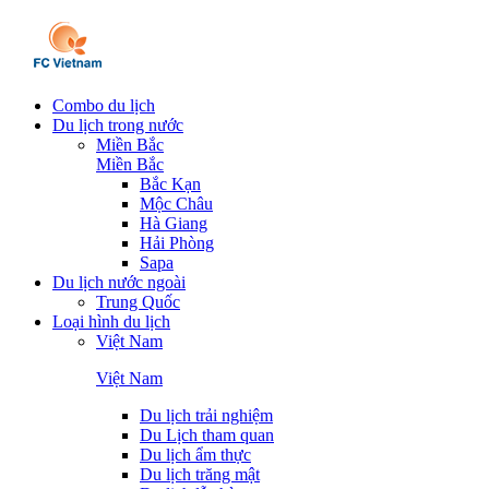
Combo du lịch
Du lịch trong nước
Miền Bắc
Miền Bắc
Bắc Kạn
Mộc Châu
Hà Giang
Hải Phòng
Sapa
Du lịch nước ngoài
Trung Quốc
Loại hình du lịch
Việt Nam
Việt Nam
Du lịch trải nghiệm
Du Lịch tham quan
Du lịch ẩm thực
Du lịch trăng mật