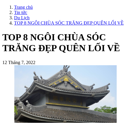
Trang chủ
Tin tức
Du Lịch
TOP 8 NGÔI CHÙA SÓC TRĂNG ĐẸP QUÊN LỐI VỀ
TOP 8 NGÔI CHÙA SÓC
TRĂNG ĐẸP QUÊN LỐI VỀ
12 Tháng 7, 2022