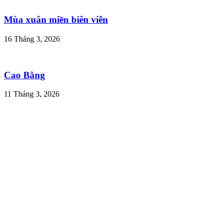
16 Tháng 3, 2026
Chạng vạng mùa hoa Sơn Trà (hoa táo mèo) trên
nóc nhà A Vạng
16 Tháng 3, 2026
Mùa xuân miền biên viễn
16 Tháng 3, 2026
Cao Bằng
11 Tháng 3, 2026