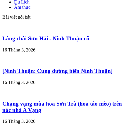
TAM ĐẢO & NHỮNG ĐIỀU MÌNH ĐÃ TRẢI
NGHIỆM
26 Tháng 6, 2023
Danh mục
Góc báo chí
Du Lịch
Ẩm thực
Bài viết nổi bật
Làng chài Sơn Hải - Ninh Thuận cũ
16 Tháng 3, 2026
[Ninh Thuận: Cung đường biển Ninh Thuận]