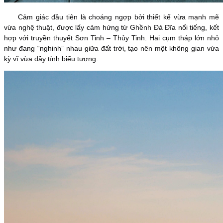
Cảm giác đầu tiên là choáng ngợp bởi thiết kế vừa mạnh mẽ
vừa nghệ thuật, được lấy cảm hứng từ Ghềnh Đá Đĩa nổi tiếng, kết
hợp với truyền thuyết Sơn Tinh – Thủy Tinh. Hai cụm tháp lớn nhỏ
như đang “nghinh” nhau giữa đất trời, tạo nên một không gian vừa
kỳ vĩ vừa đầy tính biểu tượng.