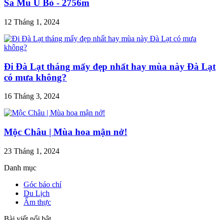
Sa Mu U Bò - 2756m
12 Tháng 1, 2024
Đi Đà Lạt tháng mấy đẹp nhất hay mùa này Đà Lạt
có mưa không?
16 Tháng 3, 2024
Mộc Châu | Mùa hoa mận nở!
23 Tháng 1, 2024
Danh mục
Góc báo chí
Du Lịch
Ẩm thực
Bài viết nổi bật