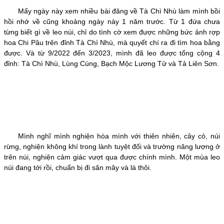
Mấy ngày này xem nhiều bài đăng về Tà Chì Nhù làm mình bồi
hồi nhớ về cũng khoảng ngày này 1 năm trước. Từ 1 đứa chưa
từng biết gì về leo núi, chỉ do tình cờ xem được những bức ảnh rợp
hoa Chi Pâu trên đỉnh Tà Chì Nhù, mà quyết chí ra đi tìm hoa bằng
được. Và từ 9/2022 đến 3/2023, mình đã leo được tổng cộng 4
đỉnh: Tà Chì Nhù, Lùng Cúng, Bạch Mộc Lương Tử và Tả Liên Sơn.
Mình nghĩ mình nghiện hòa mình với thiên nhiên, cây cỏ, núi
rừng, nghiện không khí trong lành tuyệt đối và trường năng lượng ở
trên núi, nghiện cảm giác vượt qua được chính mình. Một mùa leo
núi đang tới rồi, chuẩn bị đi săn mây và lá thôi.