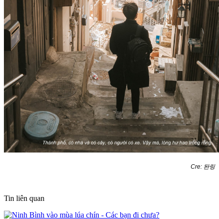
Cre:
돤링
Tin liên quan