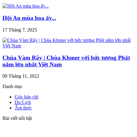
Hội An mùa hoa ấy...
17 Tháng 7, 2025
Chùa Vàm Rây | Chùa Khmer với bức tượng Phật
nằm lớn nhất Việt Nam
09 Tháng 11, 2022
Danh mục
Góc báo chí
Du Lịch
Ẩm thực
Bài viết nổi bật