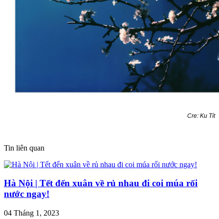
Cre: Ku Tít
Tin liên quan
Hà Nội | Tết đến xuân về rủ nhau đi coi múa rối
nước ngay!
04 Tháng 1, 2023