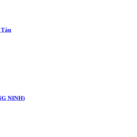
g Tàu
G NINH)