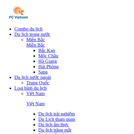
Combo du lịch
Du lịch trong nước
Miền Bắc
Miền Bắc
Bắc Kạn
Mộc Châu
Hà Giang
Hải Phòng
Sapa
Du lịch nước ngoài
Trung Quốc
Loại hình du lịch
Việt Nam
Việt Nam
Du lịch trải nghiệm
Du Lịch tham quan
Du lịch ẩm thực
Du lịch trăng mật