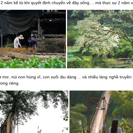
 năm kể từ khi quyết định chuyển về đây sống ... mà thực sự 2 năm vẫ
mơ, núi non hùng vĩ, con suối dịu dàng ... và nhiều làng nghề truyề
ương riêng.