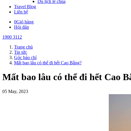
Du lịch lễ chùa
Travel Blog
Liên hệ
0
Giỏ hàng
Hỏi đáp
1900 3112
Trang chủ
Tin tức
Góc báo chí
Mất bao lâu có thể đi hết Cao Bằng?
Mất bao lâu có thể đi hết Cao 
05 May, 2023