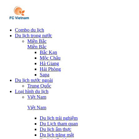
Combo du lịch
Du lịch trong nước
Miền Bắc
Miền Bắc
Bắc Kạn
Mộc Châu
Hà Giang
Hải Phòng
Sapa
Du lịch nước ngoài
Trung Quốc
Loại hình du lịch
Việt Nam
Việt Nam
Du lịch trải nghiệm
Du Lịch tham quan
Du lịch ẩm thực
Du lịch trăng mật