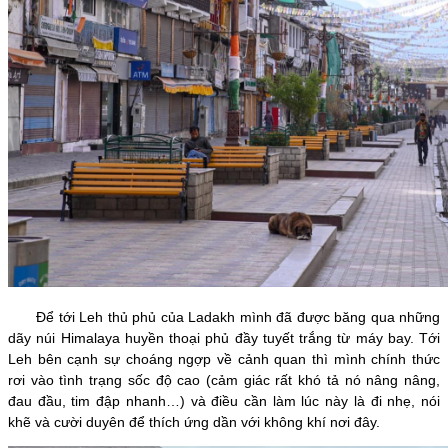
Để tới Leh thủ phủ của Ladakh mình đã được băng qua những
dãy núi Himalaya huyền thoại phủ đầy tuyết trắng từ máy bay. Tới
Leh bên cạnh sự choáng ngợp về cảnh quan thì mình chính thức
rơi vào tình trạng sốc độ cao (cảm giác rất khó tả nó nâng nâng,
đau đầu, tim đập nhanh…) và điều cần làm lúc này là đi nhẹ, nói
khẽ và cười duyên để thích ứng dần với không khí nơi đây.