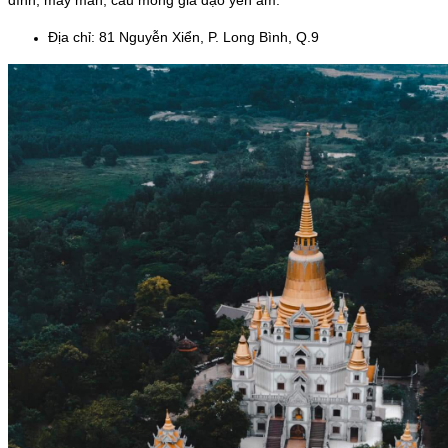
đình, may mắn, cầu mong gia đạo yên ấm.
Địa chỉ: 81 Nguyễn Xiển, P. Long Bình, Q.9