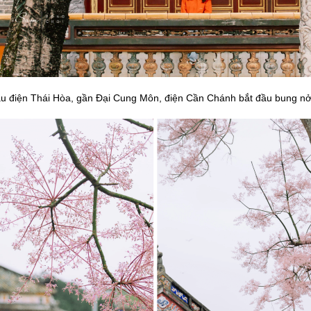
 điện Thái Hòa, gần Đại Cung Môn, điện Cần Chánh bắt đầu bung nở