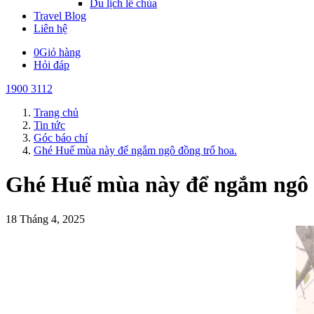
Du lịch lễ chùa
Travel Blog
Liên hệ
0
Giỏ hàng
Hỏi đáp
1900 3112
Trang chủ
Tin tức
Góc báo chí
Ghé Huế mùa này để ngắm ngô đồng trổ hoa.
Ghé Huế mùa này để ngắm ngô 
18 Tháng 4, 2025