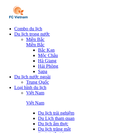
Combo du lịch
Du lịch trong nước
Miền Bắc
Miền Bắc
Bắc Kạn
Mộc Châu
Hà Giang
Hải Phòng
Sapa
Du lịch nước ngoài
Trung Quốc
Loại hình du lịch
Việt Nam
Việt Nam
Du lịch trải nghiệm
Du Lịch tham quan
Du lịch ẩm thực
Du lịch trăng mật