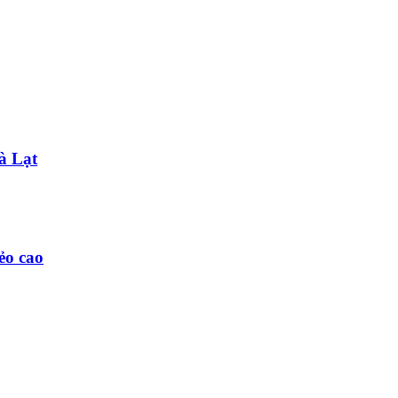
à Lạt
ẻo cao