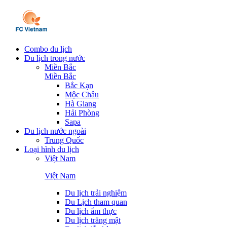
Combo du lịch
Du lịch trong nước
Miền Bắc
Miền Bắc
Bắc Kạn
Mộc Châu
Hà Giang
Hải Phòng
Sapa
Du lịch nước ngoài
Trung Quốc
Loại hình du lịch
Việt Nam
Việt Nam
Du lịch trải nghiệm
Du Lịch tham quan
Du lịch ẩm thực
Du lịch trăng mật