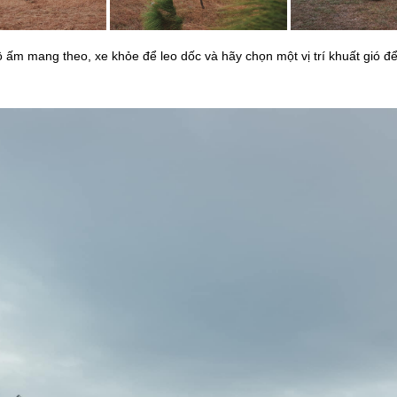
 ấm mang theo, xe khỏe để leo dốc và hãy chọn một vị trí khuất gió 