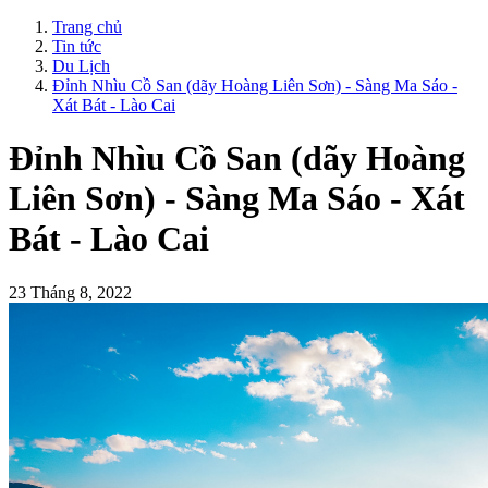
Trang chủ
Tin tức
Du Lịch
Đỉnh Nhìu Cồ San (dãy Hoàng Liên Sơn) - Sàng Ma Sáo -
Xát Bát - Lào Cai
Đỉnh Nhìu Cồ San (dãy Hoàng
Liên Sơn) - Sàng Ma Sáo - Xát
Bát - Lào Cai
23 Tháng 8, 2022