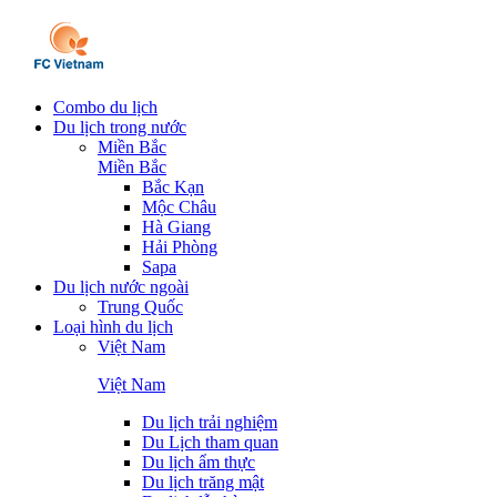
Combo du lịch
Du lịch trong nước
Miền Bắc
Miền Bắc
Bắc Kạn
Mộc Châu
Hà Giang
Hải Phòng
Sapa
Du lịch nước ngoài
Trung Quốc
Loại hình du lịch
Việt Nam
Việt Nam
Du lịch trải nghiệm
Du Lịch tham quan
Du lịch ẩm thực
Du lịch trăng mật