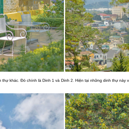
hự khác. Đó chính là Dinh 1 và Dinh 2. Hiện tại những dinh thự này v