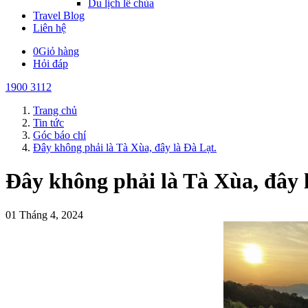
Du lịch lễ chùa
Travel Blog
Liên hệ
0
Giỏ hàng
Hỏi đáp
1900 3112
Trang chủ
Tin tức
Góc báo chí
Đây không phải là Tà Xùa, đây là Đà Lạt.
Đây không phải là Tà Xùa, đây 
01 Tháng 4, 2024