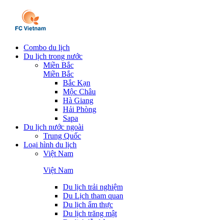
Combo du lịch
Du lịch trong nước
Miền Bắc
Miền Bắc
Bắc Kạn
Mộc Châu
Hà Giang
Hải Phòng
Sapa
Du lịch nước ngoài
Trung Quốc
Loại hình du lịch
Việt Nam
Việt Nam
Du lịch trải nghiệm
Du Lịch tham quan
Du lịch ẩm thực
Du lịch trăng mật