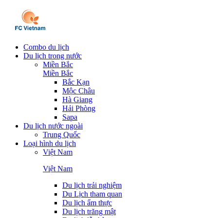
Combo du lịch
Du lịch trong nước
Miền Bắc
Miền Bắc
Bắc Kạn
Mộc Châu
Hà Giang
Hải Phòng
Sapa
Du lịch nước ngoài
Trung Quốc
Loại hình du lịch
Việt Nam
Việt Nam
Du lịch trải nghiệm
Du Lịch tham quan
Du lịch ẩm thực
Du lịch trăng mật