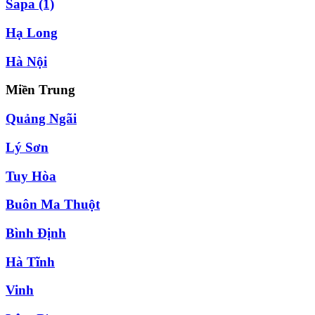
Sapa
(1)
Hạ Long
Hà Nội
Miền Trung
Quảng Ngãi
Lý Sơn
Tuy Hòa
Buôn Ma Thuột
Bình Định
Hà Tĩnh
Vinh