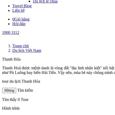
Du lịch lễ chùa
Travel Blog
Liên hệ
0
Giỏ hàng
Hỏi đáp
1900 3112
Trang chủ
Du lịch Việt Nam
Thanh Hóa
Thanh Hoá được mệnh danh là vùng đất "địa linh nhân kiệt" nổi bật v
như Pù Luông hay biển Hải Tiến. Vậy nên, mùa hè này chúng mình c
tour du lịch Thanh Hóa
Tìm kiếm
X
Đóng
Tìm thấy 0 Tour
Hành trình