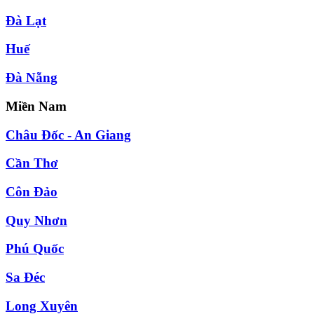
Đà Lạt
Huế
Đà Nẵng
Miền Nam
Châu Đốc - An Giang
Cần Thơ
Côn Đảo
Quy Nhơn
Phú Quốc
Sa Đéc
Long Xuyên