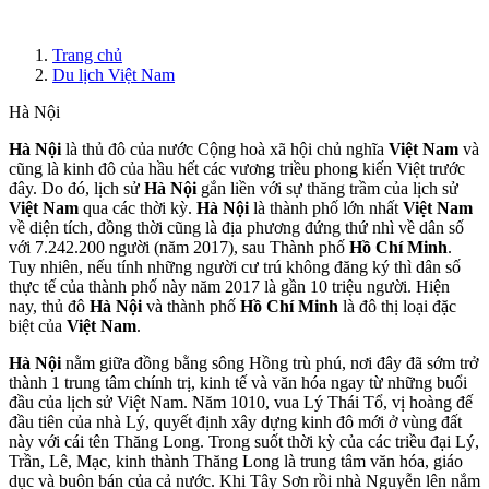
Trang chủ
Du lịch Việt Nam
Hà Nội
Hà Nội
là thủ đô của nước Cộng hoà xã hội chủ nghĩa
Việt Nam
và
cũng là kinh đô của hầu hết các vương triều phong kiến Việt trước
đây. Do đó, lịch sử
Hà Nội
gắn liền với sự thăng trầm của lịch sử
Việt Nam
qua các thời kỳ.
Hà Nội
là thành phố lớn nhất
Việt Nam
về diện tích, đồng thời cũng là địa phương đứng thứ nhì về dân số
với 7.242.200 người (năm 2017), sau Thành phố
Hồ Chí Minh
.
Tuy nhiên, nếu tính những người cư trú không đăng ký thì dân số
thực tế của thành phố này năm 2017 là gần 10 triệu người. Hiện
nay, thủ đô
Hà Nội
và thành phố
Hồ Chí Minh
là đô thị loại đặc
biệt của
Việt Nam
.
Hà Nội
nằm giữa đồng bằng sông Hồng trù phú, nơi đây đã sớm trở
thành 1 trung tâm chính trị, kinh tế và văn hóa ngay từ những buổi
đầu của lịch sử Việt Nam. Năm 1010, vua Lý Thái Tổ, vị hoàng đế
đầu tiên của nhà Lý, quyết định xây dựng kinh đô mới ở vùng đất
này với cái tên Thăng Long. Trong suốt thời kỳ của các triều đại Lý,
Trần, Lê, Mạc, kinh thành Thăng Long là trung tâm văn hóa, giáo
dục và buôn bán của cả nước. Khi Tây Sơn rồi nhà Nguyễn lên nắm