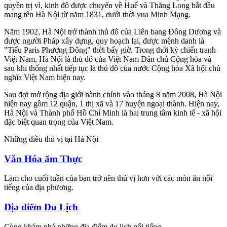
quyền trị vì, kinh đô được chuyển về Huế và Thăng Long bắt đầu
mang tên Hà Nội từ năm 1831, dưới thời vua Minh Mạng.
Năm 1902, Hà Nội trở thành thủ đô của Liên bang Đông Dương và
được người Pháp xây dựng, quy hoạch lại, được mệnh danh là
"Tiểu Paris Phương Đông" thời bấy giờ. Trong thời kỳ chiến tranh
Việt Nam, Hà Nội là thủ đô của Việt Nam Dân chủ Cộng hòa và
sau khi thống nhất tiếp tục là thủ đô của nước Cộng hòa Xã hội chủ
nghĩa Việt Nam hiện nay.
Sau đợt mở rộng địa giới hành chính vào tháng 8 năm 2008, Hà Nội
hiện nay gồm 12 quận, 1 thị xã và 17 huyện ngoại thành. Hiện nay,
Hà Nội và Thành phố Hồ Chí Minh là hai trung tâm kinh tế - xã hội
đặc biệt quan trọng của Việt Nam.
Những điều thú vị tại Hà Nội
Văn Hóa ẩm Thực
Làm cho cuối tuần của bạn trở nên thú vị hơn với các món ăn nổi
tiếng của địa phương.
Địa điểm Du Lịch
Cùng khám phá những địa điểm du lịch nổi tiếng.