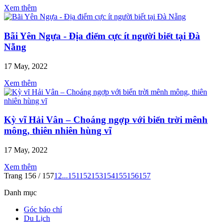
Xem thêm
Bãi Yên Ngựa - Địa điểm cực ít người biết tại Đà
Nẵng
17 May, 2022
Xem thêm
Kỳ vĩ Hải Vân – Choáng ngợp với biển trời mênh
mông, thiên nhiên hùng vĩ
17 May, 2022
Xem thêm
Trang 156 / 157
1
2
...
151
152
153
154
155
156
157
Danh mục
Góc báo chí
Du Lịch